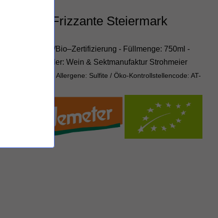
d'Orange Frizzante Steiermark
rizzante
zierung: EU–Öko/Bio–Zertifizierung - Füllmenge: 750ml -
rsteller: Hersteller: Wein & Sektmanufaktur Strohmeier
fan, Österreich
-
Allergene: Sulfite /
Öko-Kontrollstellencode: AT-