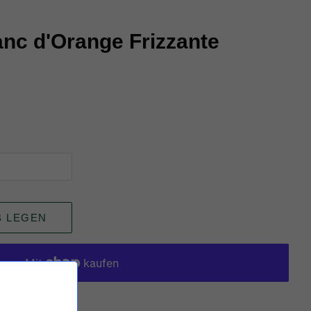
anc d'Orange Frizzante
B LEGEN
keiten