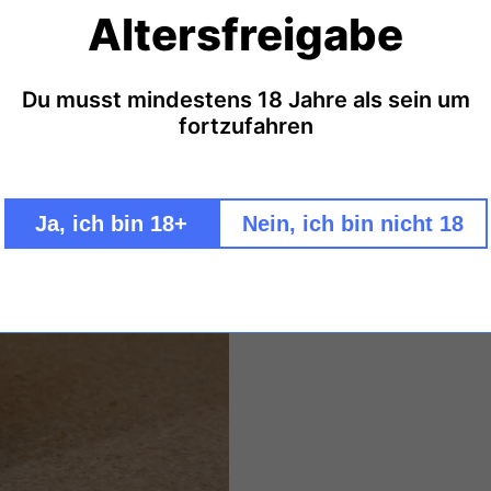
Altersfreigabe
Strohmeier Blanc 
Strohmeier Blanc d'Orange F
Du musst mindestens 18 Jahre als sein um
Geschmack: trocken - Zertifi
fortzufahren
Alkoholgehalt 12,5% Vol. - He
OG, Lestein 148, 8511 St. Ste
BIO-402
/
EU-Landwirtschaft
Ja, ich bin 18+
Nein, ich bin nicht 18