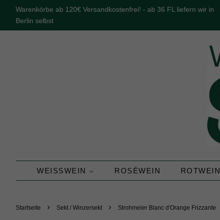
Warenkörbe ab 120€ Versandkostenfrei! - ab 36 FL liefern wir in
Berlin selbst
WEISSWEIN
ROSÉWEIN
ROTWEI
›
›
Startseite
Sekt / Winzersekt
Strohmeier Blanc d'Orange Frizzante