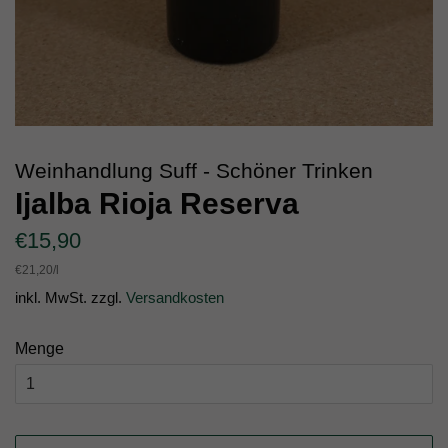
Weinhandlung Suff - Schöner Trinken
Ijalba Rioja Reserva
Normaler
Sonderpreis
€15,90
Preis
Einzelpreis
€21,20
/
pro
l
inkl. MwSt. zzgl.
Versandkosten
Menge