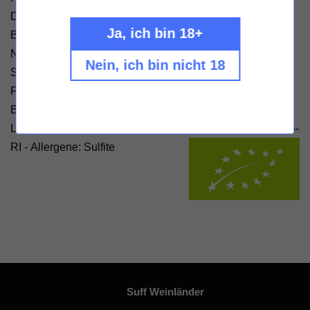
Das frische Holz ist wunderbar eingebunden in dunkle
Ja, ich bin 18+
Beeren, Zimt und Pflaumenfrucht. Feine Kraft und würzige
Nuancen am Gaumen. Harmonisch und mit wohliger
Nein, ich bin nicht 18
Struktur - ein herrlicher Feierabendwein!
Füllmenge: 750ml - Alkoholgehalt 14% Vol. - Hersteller:
Bodega Viña Ijalba, Carretera Pamplona, km 1, 26006
Logroño, La Rioja, Spanien, -
Kontrolle durch:
Es-Eco-035-
RI -
Allergene: Sulfite
Suff Weinländer