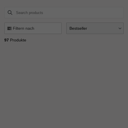
Search products
Use this input to search products in this collection.
Filtern nach
Bestseller
97
Produkte