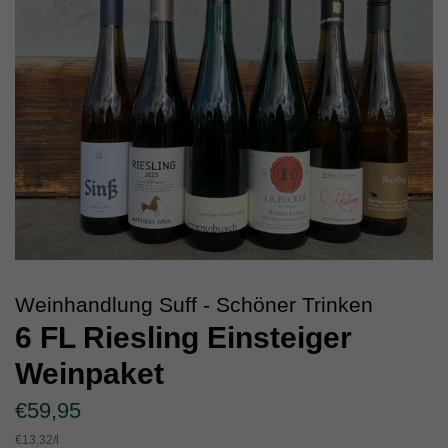
Weinhandlung Suff - Schöner Trinken
6 FL Riesling Einsteiger
Weinpaket
Normaler
Sonderpreis
€59,95
Preis
Einzelpreis
€13,32
/
pro
l