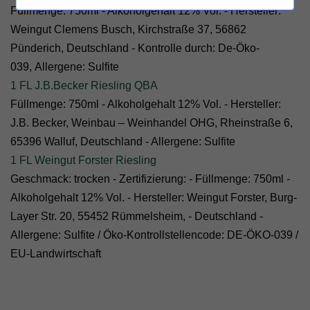
Füllmenge: 750ml - Alkoholgehalt 12% Vol. - Hersteller:
Weingut Clemens Busch, Kirchstraße 37, 56862
Pünderich, Deutschland -
Kontrolle durch:
De-Öko-
039,
Allergene: Sulfite
1 FL J.B.Becker Riesling QBA
Füllmenge: 750ml - Alkoholgehalt 12% Vol. - Hersteller:
J.B. Becker, Weinbau – Weinhandel OHG, Rheinstraße 6,
65396 Walluf, Deutschland - Allergene: Sulfite
1 FL
Weingut Forster Riesling
Geschmack: trocken - Zertifizierung: - Füllmenge: 750ml -
Alkoholgehalt 12% Vol. - Hersteller: Weingut Forster, Burg-
Layer Str. 20, 55452 Rümmelsheim, - Deutschland -
Allergene: Sulfite /
Öko-Kontrollstellencode: DE-ÖKO-039
/
EU-Landwirtschaft