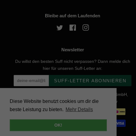
Bleibe auf dem Laufenden
Twitter
Facebook
Instagram
Newsletter
Du willst den besten Suff nicht verpassen? Dann melde dich
hier für unseren Suff-Letter an:
SUFF-LETTER ABONNIEREN
Urheberrecht © 2026, website created by Naturgenuss GmbH,
Diese Website benutzt cookies um dir die
Nobelstraße 20, 12057 Berlin - Powered by Shopify
beste Leistung zu bieten.
Mehr Details
Zahlungsarten
OK!