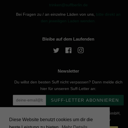
trinken@suffberlin.de
Bei Fragen zu / an einzelne Läden von uns,
bitte direkt an
den jeweiligen Laden wenden.
Bleibe auf dem Laufenden
Twitter
Facebook
Instagram
Newsletter
Du willst den besten Suff nicht verpassen? Dann melde dich
hier für unseren Suff-Letter an:
SUFF-LETTER ABONNIEREN
Urheberrecht © 2026, website created by Naturgenuss GmbH,
Diese Website benutzt cookies um dir die
Nobelstraße 20, 12057 Berlin - Powered by Shopify
beste Leistung zu bieten.
Mehr Details