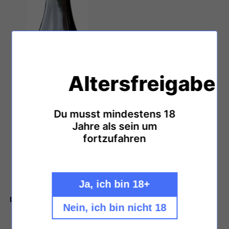
Altersfreigabe
Du musst mindestens 18
Jahre als sein um
fortzufahren
Ja, ich bin 18+
Le débit d’ivresse - Dans la
Nein, ich bin nicht 18
lune
Normaler
€21,95