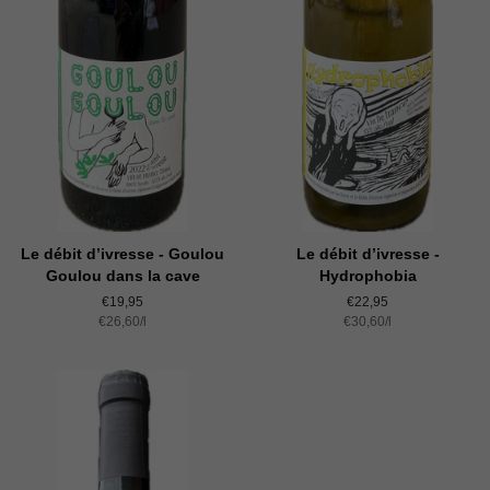
Le débit d’ivresse - Goulou
Le débit d’ivresse -
Goulou dans la cave
Hydrophobia
Normaler
€19,95
Normaler
€22,95
Einzelpreis
€26,60
Preis
/
pro
l
Einzelpreis
€30,60
Preis
/
pro
l