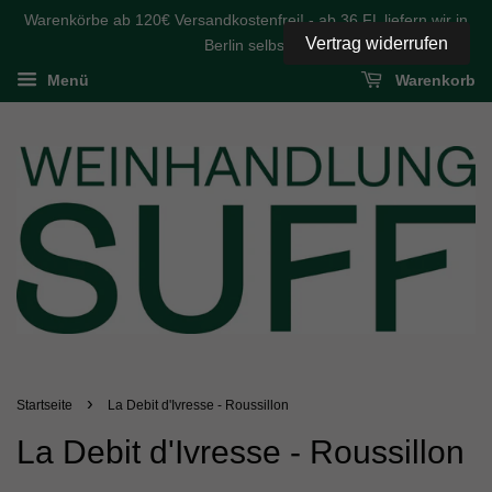
Warenkörbe ab 120€ Versandkostenfrei! - ab 36 FL liefern wir in
Vertrag widerrufen
Berlin selbst
Menü
Warenkorb
›
Startseite
La Debit d'Ivresse - Roussillon
La Debit d'Ivresse - Roussillon