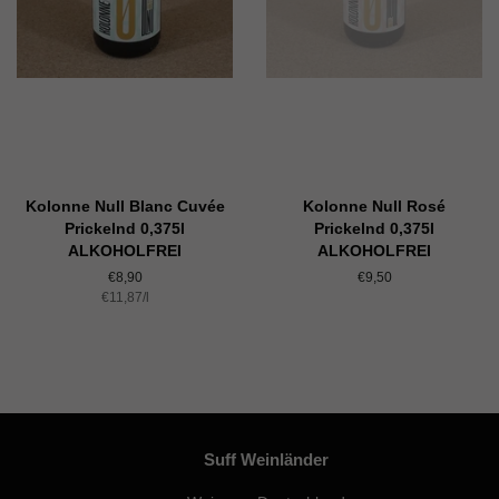
Kolonne Null Blanc Cuvée
Kolonne Null Rosé
Prickelnd 0,375l
Prickelnd 0,375l
ALKOHOLFREI
ALKOHOLFREI
Normaler
€8,90
Normaler
€9,50
Einzelpreis
€11,87
Preis
/
pro
l
Preis
Suff Weinländer