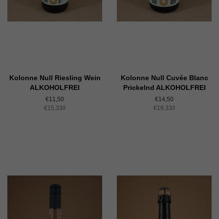
Kolonne Null Riesling Wein
Kolonne Null Cuvée Blanc
ALKOHOLFREI
Prickelnd ALKOHOLFREI
Normaler
€11,50
Normaler
€14,50
Einzelpreis
€15,33
Preis
/
pro
l
Einzelpreis
€19,33
Preis
/
pro
l