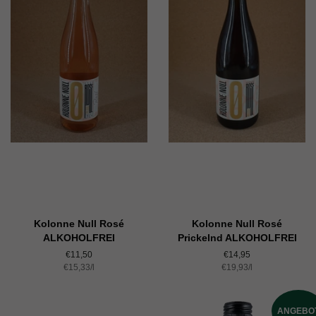
Kolonne Null Rosé
Kolonne Null Rosé
ALKOHOLFREI
Prickelnd ALKOHOLFREI
Normaler
€11,50
Normaler
€14,95
Einzelpreis
€15,33
Preis
/
pro
l
Einzelpreis
€19,93
Preis
/
pro
l
ANGEBO